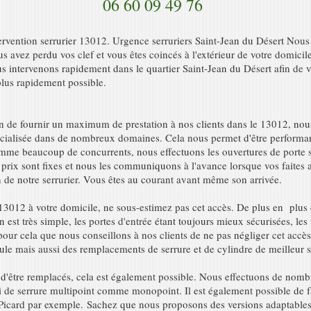
06 60 09 49 76
ervention serrurier 13012. Urgence serruriers Saint-Jean du Désert Nou
s avez perdu vos clef et vous êtes coincés à l'extérieur de votre domici
s intervenons rapidement dans le quartier Saint-Jean du Désert afin de 
plus rapidement possible.
n de fournir un maximum de prestation à nos clients dans le 13012, nou
cialisée dans de nombreux domaines. Cela nous permet d'être performant 
me beaucoup de concurrents, nous effectuons les ouvertures de porte s
 prix sont fixes et nous les communiquons à l'avance lorsque vos faites 
n de notre serrurier. Vous êtes au courant avant même son arrivée.
3012 à votre domicile, ne sous-estimez pas cet accès. De plus en plus d
 est très simple, les portes d'entrée étant toujours mieux sécurisées, les
pour cela que nous conseillons à nos clients de ne pas négliger cet accè
ule mais aussi des remplacements de serrure et de cylindre de meilleur s
nt d'être remplacés, cela est également possible. Nous effectuons de no
si de serrure multipoint comme monopoint. Il est également possible de
u Picard par exemple. Sachez que nous proposons des versions adaptables