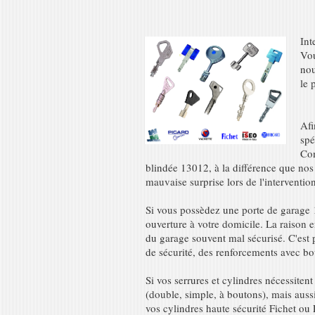
Int
Vou
nou
le 
Afi
spé
Com
blindée 13012, à la différence que nos
mauvaise surprise lors de l'interventio
Si vous possèdez une porte de garage 1
ouverture à votre domicile. La raison en
du garage souvent mal sécurisé. C'est 
de sécurité, des renforcements avec bo
Si vos serrures et cylindres nécessite
(double, simple, à boutons), mais aus
vos cylindres haute sécurité Fichet o